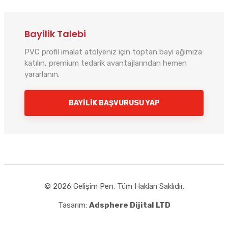
Bayilik Talebi
PVC profil imalat atölyeniz için toptan bayi ağımıza
katılın, premium tedarik avantajlarından hemen
yararlanın.
Gelişim Pen
BAYILIK BAŞVURUSU YAP
Çevrimiçi
Merhaba! 👋 Size nasıl yardımcı olabiliriz?
PVC profil, aksesuar ve toptan bayi
hizmetlerimiz için hemen iletişime geçin.
© 2026 Gelişim Pen. Tüm Hakları Saklıdır.
Tasarım:
Adsphere Dijital LTD
WhatsApp'tan Yaz