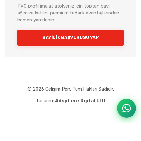
PVC profil imalat atölyeniz için toptan bayi
Gelişim Pen
ağımıza katılın, premium tedarik avantajlarından
Çevrimiçi
hemen yararlanın.
BAYILIK BAŞVURUSU YAP
Merhaba! 👋 Size nasıl yardımcı olabiliriz?
PVC profil, aksesuar ve toptan bayi
hizmetlerimiz için hemen iletişime geçin.
WhatsApp'tan Yaz
© 2026 Gelişim Pen. Tüm Hakları Saklıdır.
Tasarım:
Adsphere Dijital LTD