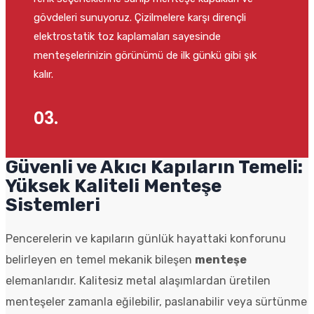
gövdeleri sunuyoruz. Çizilmelere karşı dirençli
elektrostatik toz kaplamaları sayesinde
menteşelerinizin görünümü de ilk günkü gibi şık
kalır.
03.
Güvenli ve Akıcı Kapıların Temeli:
Yüksek Kaliteli Menteşe
Sistemleri
Pencerelerin ve kapıların günlük hayattaki konforunu
belirleyen en temel mekanik bileşen
menteşe
elemanlarıdır. Kalitesiz metal alaşımlardan üretilen
menteşeler zamanla eğilebilir, paslanabilir veya sürtünme