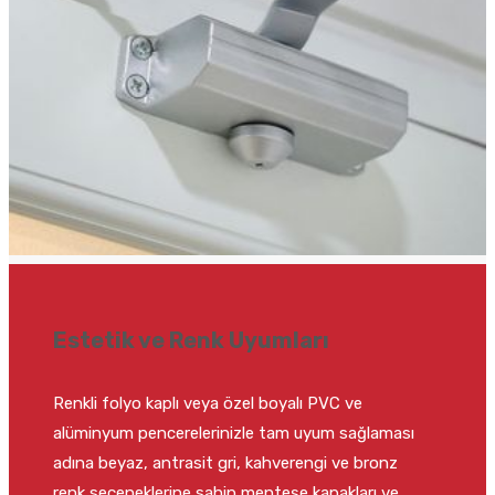
Estetik ve Renk Uyumları
Renkli folyo kaplı veya özel boyalı PVC ve
alüminyum pencerelerinizle tam uyum sağlaması
adına beyaz, antrasit gri, kahverengi ve bronz
renk seçeneklerine sahip menteşe kapakları ve