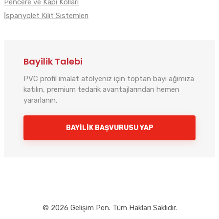
Pencere ve Kapı Kolları
İspanyolet Kilit Sistemleri
Bayilik Talebi
PVC profil imalat atölyeniz için toptan bayi ağımıza
katılın, premium tedarik avantajlarından hemen
yararlanın.
Gelişim Pen
BAYILIK BAŞVURUSU YAP
Çevrimiçi
Merhaba! 👋 Size nasıl yardımcı olabiliriz?
PVC profil, aksesuar ve toptan bayi
hizmetlerimiz için hemen iletişime geçin.
© 2026 Gelişim Pen. Tüm Hakları Saklıdır.